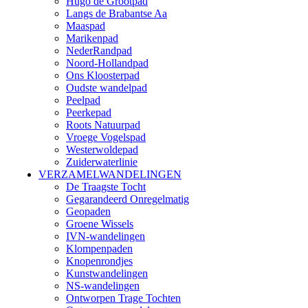
Hugo de Grootpad
Langs de Brabantse Aa
Maaspad
Marikenpad
NederRandpad
Noord-Hollandpad
Ons Kloosterpad
Oudste wandelpad
Peelpad
Peerkepad
Roots Natuurpad
Vroege Vogelspad
Westerwoldepad
Zuiderwaterlinie
VERZAMELWANDELINGEN
De Traagste Tocht
Gegarandeerd Onregelmatig
Geopaden
Groene Wissels
IVN-wandelingen
Klompenpaden
Knopenrondjes
Kunstwandelingen
NS-wandelingen
Ontworpen Trage Tochten