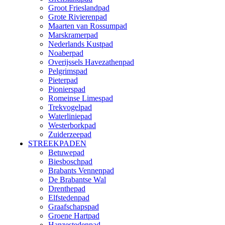
Groot Frieslandpad
Grote Rivierenpad
Maarten van Rossumpad
Marskramerpad
Nederlands Kustpad
Noaberpad
Overijssels Havezathenpad
Pelgrimspad
Pieterpad
Pionierspad
Romeinse Limespad
Trekvogelpad
Waterliniepad
Westerborkpad
Zuiderzeepad
STREEKPADEN
Betuwepad
Biesboschpad
Brabants Vennenpad
De Brabantse Wal
Drenthepad
Elfstedenpad
Graafschapspad
Groene Hartpad
Hanzestedenpad