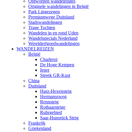
Ontworpen wandelroutes
Originele wandelingen in België
Park Lingezegen
Premiumwege Duitsland
Stadswandelingen
Trage Tochten
Wandelen in en rond Uden
Wandelspecials Nederland
Werelderfgoedwandelingen
WANDELREIZEN
België
Charleroi
De Hoge Kempen
Ieper
Streek GR-Kust
China
Duitsland
Harz-Hexensteig
Hermanssweg
Rennsteig
Rothaarsteige
Ruhrgebied
Saar-Hunsrück Steig
Frankrijk
Griekenland