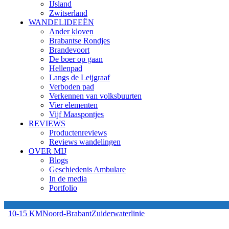
IJsland
Zwitserland
WANDELIDEEËN
Ander kloven
Brabantse Rondjes
Brandevoort
De boer op gaan
Hellenpad
Langs de Leijgraaf
Verboden pad
Verkennen van volksbuurten
Vier elementen
Vijf Maaspontjes
REVIEWS
Productenreviews
Reviews wandelingen
OVER MIJ
Blogs
Geschiedenis Ambulare
In de media
Portfolio
10-15 KM
Noord-Brabant
Zuiderwaterlinie