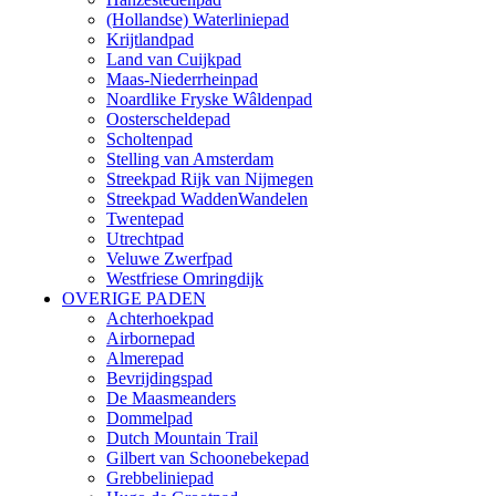
(Hollandse) Waterliniepad
Krijtlandpad
Land van Cuijkpad
Maas-Niederrheinpad
Noardlike Fryske Wâldenpad
Oosterscheldepad
Scholtenpad
Stelling van Amsterdam
Streekpad Rijk van Nijmegen
Streekpad WaddenWandelen
Twentepad
Utrechtpad
Veluwe Zwerfpad
Westfriese Omringdijk
OVERIGE PADEN
Achterhoekpad
Airbornepad
Almerepad
Bevrijdingspad
De Maasmeanders
Dommelpad
Dutch Mountain Trail
Gilbert van Schoonebekepad
Grebbeliniepad