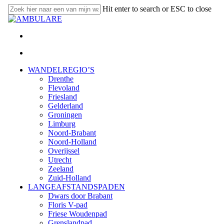
Skip
Hit enter to search or ESC to close
to
Close
main
Search
content
twitter
facebook
linkedin
youtube
instagram
email
search
Menu
search
Menu
WANDELREGIO’S
Drenthe
Flevoland
Friesland
Gelderland
Groningen
Limburg
Noord-Brabant
Noord-Holland
Overijssel
Utrecht
Zeeland
Zuid-Holland
LANGEAFSTANDSPADEN
Dwars door Brabant
Floris V-pad
Friese Woudenpad
Grenslandpad