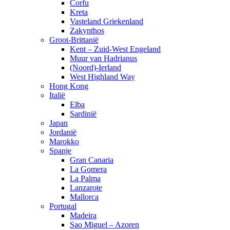
Corfu
Kreta
Vasteland Griekenland
Zakynthos
Groot-Brittanië
Kent – Zuid-West Engeland
Muur van Hadrianus
(Noord)-Ierland
West Highland Way
Hong Kong
Italië
Elba
Sardinië
Japan
Jordanië
Marokko
Spanje
Gran Canaria
La Gomera
La Palma
Lanzarote
Mallorca
Portugal
Madeira
Sao Miguel – Azoren