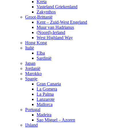
Kreta
Vasteland Griekenland
Zakynthos
Groot-Brittanië
Kent – Zuid-West Engeland
Muur van Hadrianus
(Noord)-Ierland
West Highland Way
Hong Kong
Italië
Elba
Sardinië
Japan
Jordanië
Marokko
Spanje
Gran Canaria
La Gomera
La Palma
Lanzarote
Mallorca
Portugal
Madeira
Sao Miguel – Azoren
IJsland