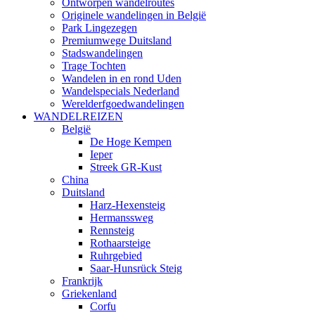
Ontworpen wandelroutes
Originele wandelingen in België
Park Lingezegen
Premiumwege Duitsland
Stadswandelingen
Trage Tochten
Wandelen in en rond Uden
Wandelspecials Nederland
Werelderfgoedwandelingen
WANDELREIZEN
België
De Hoge Kempen
Ieper
Streek GR-Kust
China
Duitsland
Harz-Hexensteig
Hermanssweg
Rennsteig
Rothaarsteige
Ruhrgebied
Saar-Hunsrück Steig
Frankrijk
Griekenland
Corfu