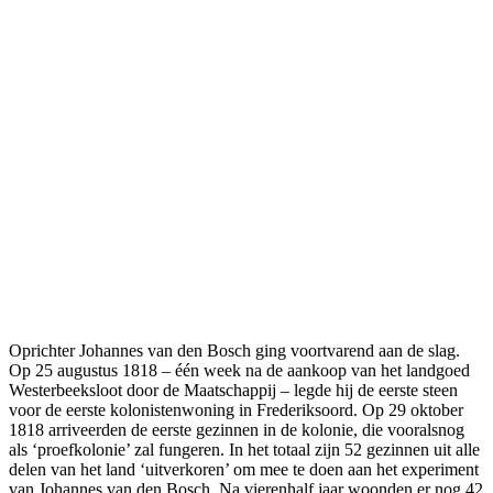
Oprichter Johannes van den Bosch ging voortvarend aan de slag.
Op 25 augustus 1818 – één week na de aankoop van het landgoed
Westerbeeksloot door de Maatschappij – legde hij de eerste steen
voor de eerste kolonistenwoning in Frederiksoord. Op 29 oktober
1818 arriveerden de eerste gezinnen in de kolonie, die vooralsnog
als ‘proefkolonie’ zal fungeren. In het totaal zijn 52 gezinnen uit alle
delen van het land ‘uitverkoren’ om mee te doen aan het experiment
van Johannes van den Bosch. Na vierenhalf jaar woonden er nog 42