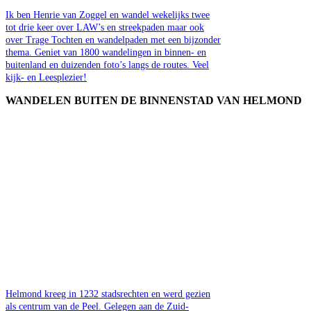
Ik ben Henrie van Zoggel en wandel wekelijks twee
tot drie keer over LAW’s en streekpaden maar ook
over Trage Tochten en wandelpaden met een bijzonder
thema. Geniet van 1800 wandelingen in binnen- en
buitenland en duizenden foto’s langs de routes. Veel
kijk- en Leesplezier!
WANDELEN BUITEN DE BINNENSTAD VAN HELMOND
Helmond kreeg in 1232 stadsrechten en werd gezien
als centrum van de Peel. Gelegen aan de Zuid-