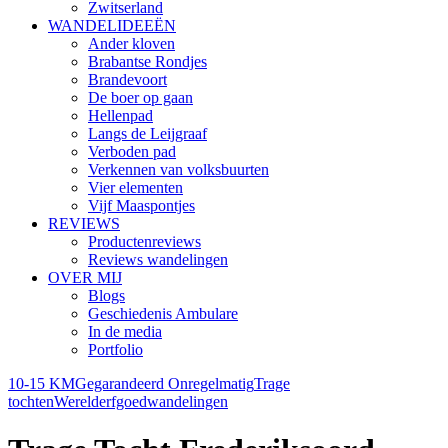
Zwitserland
WANDELIDEEËN
Ander kloven
Brabantse Rondjes
Brandevoort
De boer op gaan
Hellenpad
Langs de Leijgraaf
Verboden pad
Verkennen van volksbuurten
Vier elementen
Vijf Maaspontjes
REVIEWS
Productenreviews
Reviews wandelingen
OVER MIJ
Blogs
Geschiedenis Ambulare
In de media
Portfolio
10-15 KM
Gegarandeerd Onregelmatig
Trage
tochten
Werelderfgoedwandelingen