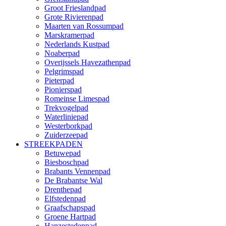
Groot Frieslandpad
Grote Rivierenpad
Maarten van Rossumpad
Marskramerpad
Nederlands Kustpad
Noaberpad
Overijssels Havezathenpad
Pelgrimspad
Pieterpad
Pionierspad
Romeinse Limespad
Trekvogelpad
Waterliniepad
Westerborkpad
Zuiderzeepad
STREEKPADEN
Betuwepad
Biesboschpad
Brabants Vennenpad
De Brabantse Wal
Drenthepad
Elfstedenpad
Graafschapspad
Groene Hartpad
Hanzestedenpad