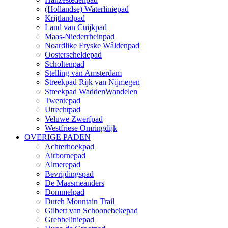
(Hollandse) Waterliniepad
Krijtlandpad
Land van Cuijkpad
Maas-Niederrheinpad
Noardlike Fryske Wâldenpad
Oosterscheldepad
Scholtenpad
Stelling van Amsterdam
Streekpad Rijk van Nijmegen
Streekpad WaddenWandelen
Twentepad
Utrechtpad
Veluwe Zwerfpad
Westfriese Omringdijk
OVERIGE PADEN
Achterhoekpad
Airbornepad
Almerepad
Bevrijdingspad
De Maasmeanders
Dommelpad
Dutch Mountain Trail
Gilbert van Schoonebekepad
Grebbeliniepad