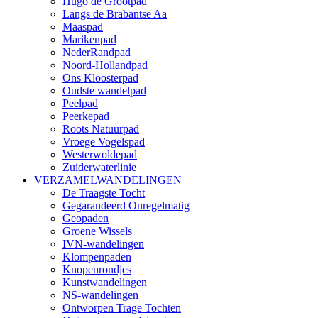
Hugo de Grootpad
Langs de Brabantse Aa
Maaspad
Marikenpad
NederRandpad
Noord-Hollandpad
Ons Kloosterpad
Oudste wandelpad
Peelpad
Peerkepad
Roots Natuurpad
Vroege Vogelspad
Westerwoldepad
Zuiderwaterlinie
VERZAMELWANDELINGEN
De Traagste Tocht
Gegarandeerd Onregelmatig
Geopaden
Groene Wissels
IVN-wandelingen
Klompenpaden
Knopenrondjes
Kunstwandelingen
NS-wandelingen
Ontworpen Trage Tochten