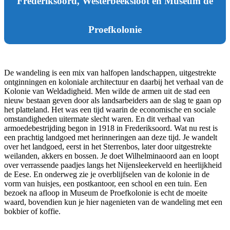
Frederiksoord, Westerbeeksloot en Museum de
Proefkolonie
De wandeling is een mix van halfopen landschappen, uitgestrekte
ontginningen en koloniale architectuur en daarbij het verhaal van de
Kolonie van Weldadigheid. Men wilde de armen uit de stad een
nieuw bestaan geven door als landsarbeiders aan de slag te gaan op
het platteland. Het was een tijd waarin de economische en sociale
omstandigheden uitermate slecht waren. En dit verhaal van
armoedebestrijding begon in 1918 in Frederiksoord. Wat nu rest is
een prachtig landgoed met herinneringen aan deze tijd. Je wandelt
over het landgoed, eerst in het Sterrenbos, later door uitgestrekte
weilanden, akkers en bossen. Je doet Wilhelminaoord aan en loopt
over verrassende paadjes langs het Nijensleekerveld en heerlijkheid
de Eese. En onderweg zie je overblijfselen van de kolonie in de
vorm van huisjes, een postkantoor, een school en een tuin. Een
bezoek na afloop in Museum de Proefkolonie is echt de moeite
waard, bovendien kun je hier nagenieten van de wandeling met een
bokbier of koffie.