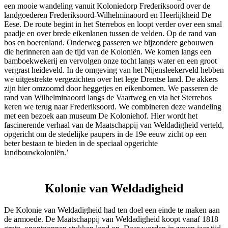
een mooie wandeling vanuit Koloniedorp Frederiksoord over de
landgoederen Frederiksoord-Wilhelminaoord en Heerlijkheid De
Eese. De route begint in het Sterrebos en loopt verder over een smal
paadje en over brede eikenlanen tussen de velden. Op de rand van
bos en boerenland. Onderweg passeren we bijzondere gebouwen
die herinneren aan de tijd van de Koloniën. We komen langs een
bamboekwekerij en vervolgen onze tocht langs water en een groot
vergrast heideveld. In de omgeving van het Nijensleekerveld hebben
we uitgestrekte vergezichten over het lege Drentse land. De akkers
zijn hier omzoomd door heggetjes en eikenbomen. We passeren de
rand van Wilhelminaoord langs de Vaartweg en via het Sterrebos
keren we terug naar Frederiksoord. We combineren deze wandeling
met een bezoek aan museum De Koloniehof. Hier wordt het
fascinerende verhaal van de Maatschappij van Weldadigheid verteld,
opgericht om de stedelijke paupers in de 19e eeuw zicht op een
beter bestaan te bieden in de speciaal opgerichte
landbouwkoloniën.’
Kolonie van Weldadigheid
De Kolonie van Weldadigheid had ten doel een einde te maken aan
de armoede. De Maatschappij van Weldadigheid koopt vanaf 1818