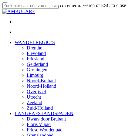
Skip
Hit enter to search or ESC to close
to
Close
main
Search
content
twitter
facebook
linkedin
youtube
instagram
email
search
Menu
search
Menu
WANDELREGIO’S
Drenthe
Flevoland
Friesland
Gelderland
Groningen
Limburg
Noord-Brabant
Noord-Holland
Overijssel
Utrecht
Zeeland
Zuid-Holland
LANGEAFSTANDSPADEN
Dwars door Brabant
Floris V-pad
Friese Woudenpad
Grenslandpad