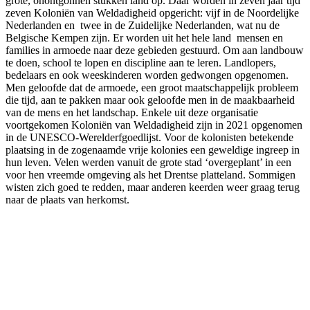
grote, onontgonnen stukken land op. Daar worden in zeven jaar tijd
zeven Koloniën van Weldadigheid opgericht: vijf in de Noordelijke
Nederlanden en twee in de Zuidelijke Nederlanden, wat nu de
Belgische Kempen zijn. Er worden uit het hele land mensen en
families in armoede naar deze gebieden gestuurd. Om aan landbouw
te doen, school te lopen en discipline aan te leren. Landlopers,
bedelaars en ook weeskinderen worden gedwongen opgenomen.
Men geloofde dat de armoede, een groot maatschappelijk probleem
die tijd, aan te pakken maar ook geloofde men in de maakbaarheid
van de mens en het landschap. Enkele uit deze organisatie
voortgekomen Koloniën van Weldadigheid zijn in 2021 opgenomen
in de UNESCO-Werelderfgoedlijst. Voor de kolonisten betekende
plaatsing in de zogenaamde vrije kolonies een geweldige ingreep in
hun leven. Velen werden vanuit de grote stad ‘overgeplant’ in een
voor hen vreemde omgeving als het Drentse platteland. Sommigen
wisten zich goed te redden, maar anderen keerden weer graag terug
naar de plaats van herkomst.