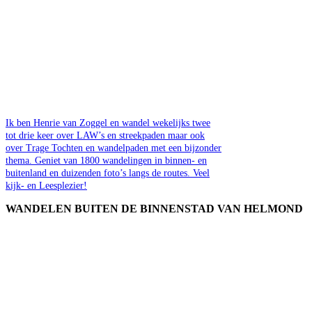
Ik ben Henrie van Zoggel en wandel wekelijks twee
tot drie keer over LAW’s en streekpaden maar ook
over Trage Tochten en wandelpaden met een bijzonder
thema. Geniet van 1800 wandelingen in binnen- en
buitenland en duizenden foto’s langs de routes. Veel
kijk- en Leesplezier!
WANDELEN BUITEN DE BINNENSTAD VAN HELMOND