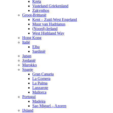
Kreta
Vasteland Griekenland
Zakynthos
Groot-Brittanië
Kent – Zuid-West Engeland
Muur van Hadrianus
(Noord)-Ierland
West Highland Way
Hong Kong
Italië
Elba
Sardinië
Japan
Jordanië
Marokko
Spanje
Gran Canaria
La Gomera
La Palma
Lanzarote
Mallorca
Portugal
Madeira
Sao Miguel – Azoren
IJsland