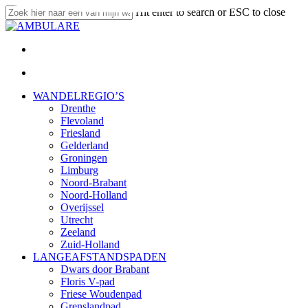
Skip
Hit enter to search or ESC to close
to
Close
main
Search
content
twitter
facebook
linkedin
youtube
instagram
email
search
Menu
search
Menu
WANDELREGIO’S
Drenthe
Flevoland
Friesland
Gelderland
Groningen
Limburg
Noord-Brabant
Noord-Holland
Overijssel
Utrecht
Zeeland
Zuid-Holland
LANGEAFSTANDSPADEN
Dwars door Brabant
Floris V-pad
Friese Woudenpad
Grenslandpad