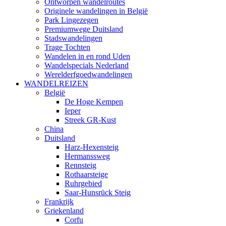
Ontworpen wandelroutes
Originele wandelingen in België
Park Lingezegen
Premiumwege Duitsland
Stadswandelingen
Trage Tochten
Wandelen in en rond Uden
Wandelspecials Nederland
Werelderfgoedwandelingen
WANDELREIZEN
België
De Hoge Kempen
Ieper
Streek GR-Kust
China
Duitsland
Harz-Hexensteig
Hermanssweg
Rennsteig
Rothaarsteige
Ruhrgebied
Saar-Hunsrück Steig
Frankrijk
Griekenland
Corfu