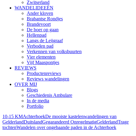
Zwitserland
WANDELIDEEËN
Ander kloven
Brabantse Rondjes
Brandevoort
De boer op gaan
Hellenpad
Langs de Leijgraaf
Verboden pad
Verkennen van volksbuurten
Vier elementen
Vijf Maaspontjes
REVIEWS
Productenreviews
Reviews wandelingen
OVER MIJ
Blogs
Geschiedenis Ambulare
In de media
Portfolio
10-15 KM
Achterhoek
De mooiste kastelenwandelingen van
Gelderland
Duitsland
Gegarandeerd Onregelmatig
Gelderland
Trage
tochten
Wandelen over ongebaande paden in de Achterhoek