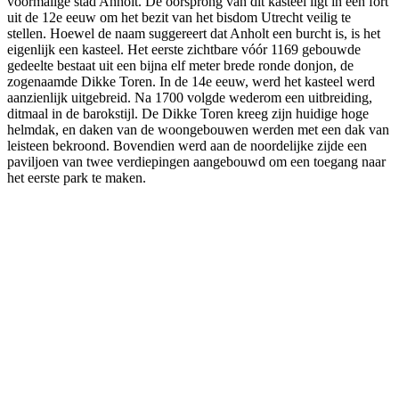
voormalige stad Anholt. De oorsprong van dit kasteel ligt in een fort
uit de 12e eeuw om het bezit van het bisdom Utrecht veilig te
stellen. Hoewel de naam suggereert dat Anholt een burcht is, is het
eigenlijk een kasteel. Het eerste zichtbare vóór 1169 gebouwde
gedeelte bestaat uit een bijna elf meter brede ronde donjon, de
zogenaamde Dikke Toren. In de 14e eeuw, werd het kasteel werd
aanzienlijk uitgebreid. Na 1700 volgde wederom een uitbreiding,
ditmaal in de barokstijl. De Dikke Toren kreeg zijn huidige hoge
helmdak, en daken van de woongebouwen werden met een dak van
leisteen bekroond. Bovendien werd aan de noordelijke zijde een
paviljoen van twee verdiepingen aangebouwd om een toegang naar
het eerste park te maken.