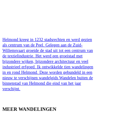
Helmond kreeg in 1232 stadsrechten en werd gezien
als centrum van de Peel. Gelegen aan de Zuid-
Willemsvaart groeide de stad uit tot een centrum van
de textielindustrie. Het werd een groeistad met
bijzondere wijken, bijzondere architectuur en veel
industrieel erfgoed. Ik ontwikkelde tien wandelingen
in en rond Helmond. Deze worden gebundeld in een
nieuw te verschijnen wandelgids Wandelen buiten de
binnenstad van Helmond die eind van het jaar
verschijnt.
MEER WANDELINGEN