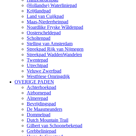
(Hollandse) Waterliniepad
Krijtlandpad
Land van Cuijkpad
Maas-Niederrheinpad
Noardlike Fryske Wâldenpad
Oosterscheldepad
Scholtenpad
Stelling van Amsterdam
Streekpad Rijk van Nijmegen
Streekpad WaddenWandelen
Twentepad
Utrechtpad
Veluwe Zwerfpad
Westfriese Omringdijk
OVERIGE PADEN
Achterhoekpad
Airbornepad
Almerepad
Bevrijdingspad
De Maasmeanders
Dommelpad
Dutch Mountain Trail
Gilbert van Schoonebekepad
Grebbeliniepad