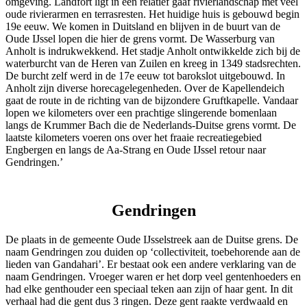
omgeving. Landfort ligt in een relatief gaaf rivierlandschap met veel
oude rivierarmen en terrasresten. Het huidige huis is gebouwd begin
19e eeuw. We komen in Duitsland en blijven in de buurt van de
Oude IJssel lopen die hier de grens vormt. De Wasserburg van
Anholt is indrukwekkend. Het stadje Anholt ontwikkelde zich bij de
waterburcht van de Heren van Zuilen en kreeg in 1349 stadsrechten.
De burcht zelf werd in de 17e eeuw tot barokslot uitgebouwd. In
Anholt zijn diverse horecagelegenheden. Over de Kapellendeich
gaat de route in de richting van de bijzondere Gruftkapelle. Vandaar
lopen we kilometers over een prachtige slingerende bomenlaan
langs de Krummer Bach die de Nederlands-Duitse grens vormt. De
laatste kilometers voeren ons over het fraaie recreatiegebied
Engbergen en langs de Aa-Strang en Oude IJssel retour naar
Gendringen.’
Gendringen
De plaats in de gemeente Oude IJsselstreek aan de Duitse grens. De
naam Gendringen zou duiden op ‘collectiviteit, toebehorende aan de
lieden van Gandahari’. Er bestaat ook een andere verklaring van de
naam Gendringen. Vroeger waren er het dorp veel gentenhoeders en
had elke genthouder een speciaal teken aan zijn of haar gent. In dit
verhaal had die gent dus 3 ringen. Deze gent raakte verdwaald en