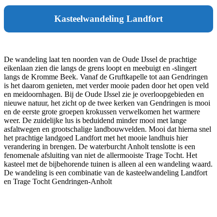
Kasteelwandeling Landfort
De wandeling laat ten noorden van de Oude IJssel de prachtige
eikenlaan zien die langs de grens loopt en meebuigt en -slingert
langs de Kromme Beek. Vanaf de Gruftkapelle tot aan Gendringen
is het daarom genieten, met verder mooie paden door het open veld
en meidoornhagen. Bij de Oude IJssel zie je overloopgebieden en
nieuwe natuur, het zicht op de twee kerken van Gendringen is mooi
en de eerste grote groepen krokussen verwelkomen het warmere
weer. De zuidelijke lus is beduidend minder mooi met lange
asfaltwegen en grootschalige landbouwvelden. Mooi dat hierna snel
het prachtige landgoed Landfort met het mooie landhuis hier
verandering in brengen. De waterburcht Anholt tenslotte is een
fenomenale afsluiting van niet de allermooiste Trage Tocht. Het
kasteel met de bijbehorende tuinen is alleen al een wandeling waard.
De wandeling is een combinatie van de kasteelwandeling Landfort
en Trage Tocht Gendringen-Anholt