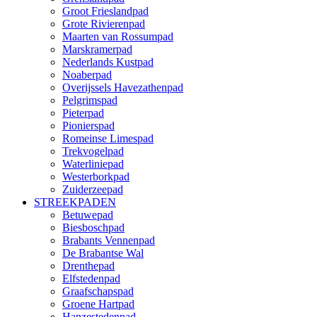
Groot Frieslandpad
Grote Rivierenpad
Maarten van Rossumpad
Marskramerpad
Nederlands Kustpad
Noaberpad
Overijssels Havezathenpad
Pelgrimspad
Pieterpad
Pionierspad
Romeinse Limespad
Trekvogelpad
Waterliniepad
Westerborkpad
Zuiderzeepad
STREEKPADEN
Betuwepad
Biesboschpad
Brabants Vennenpad
De Brabantse Wal
Drenthepad
Elfstedenpad
Graafschapspad
Groene Hartpad
Hanzestedenpad