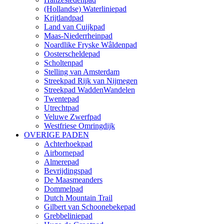
(Hollandse) Waterliniepad
Krijtlandpad
Land van Cuijkpad
Maas-Niederrheinpad
Noardlike Fryske Wâldenpad
Oosterscheldepad
Scholtenpad
Stelling van Amsterdam
Streekpad Rijk van Nijmegen
Streekpad WaddenWandelen
Twentepad
Utrechtpad
Veluwe Zwerfpad
Westfriese Omringdijk
OVERIGE PADEN
Achterhoekpad
Airbornepad
Almerepad
Bevrijdingspad
De Maasmeanders
Dommelpad
Dutch Mountain Trail
Gilbert van Schoonebekepad
Grebbeliniepad