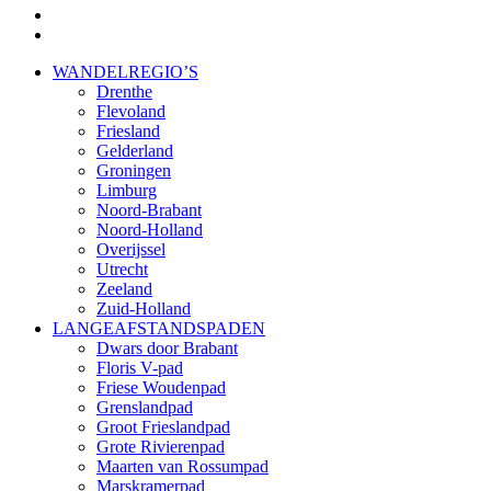
google-
plus
instagram
Close
WANDELREGIO’S
Menu
Drenthe
Flevoland
Friesland
Gelderland
Groningen
Limburg
Noord-Brabant
Noord-Holland
Overijssel
Utrecht
Zeeland
Zuid-Holland
LANGEAFSTANDSPADEN
Dwars door Brabant
Floris V-pad
Friese Woudenpad
Grenslandpad
Groot Frieslandpad
Grote Rivierenpad
Maarten van Rossumpad
Marskramerpad