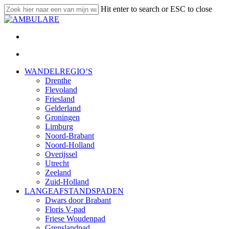
Skip
Hit enter to search or ESC to close
to
Close
main
Search
content
twitter
facebook
linkedin
youtube
instagram
email
search
Menu
search
Menu
WANDELREGIO’S
Drenthe
Flevoland
Friesland
Gelderland
Groningen
Limburg
Noord-Brabant
Noord-Holland
Overijssel
Utrecht
Zeeland
Zuid-Holland
LANGEAFSTANDSPADEN
Dwars door Brabant
Floris V-pad
Friese Woudenpad
Grenslandpad