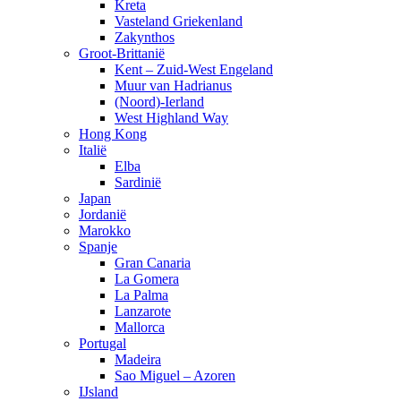
Kreta
Vasteland Griekenland
Zakynthos
Groot-Brittanië
Kent – Zuid-West Engeland
Muur van Hadrianus
(Noord)-Ierland
West Highland Way
Hong Kong
Italië
Elba
Sardinië
Japan
Jordanië
Marokko
Spanje
Gran Canaria
La Gomera
La Palma
Lanzarote
Mallorca
Portugal
Madeira
Sao Miguel – Azoren
IJsland