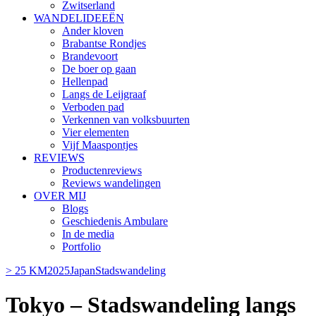
Zwitserland
WANDELIDEEËN
Ander kloven
Brabantse Rondjes
Brandevoort
De boer op gaan
Hellenpad
Langs de Leijgraaf
Verboden pad
Verkennen van volksbuurten
Vier elementen
Vijf Maaspontjes
REVIEWS
Productenreviews
Reviews wandelingen
OVER MIJ
Blogs
Geschiedenis Ambulare
In de media
Portfolio
> 25 KM
2025
Japan
Stadswandeling
Tokyo – Stadswandeling langs