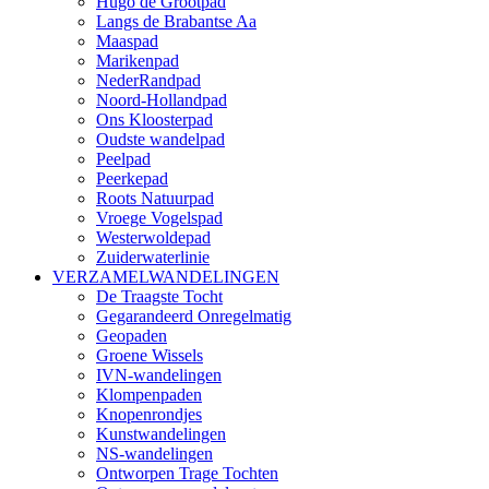
Hugo de Grootpad
Langs de Brabantse Aa
Maaspad
Marikenpad
NederRandpad
Noord-Hollandpad
Ons Kloosterpad
Oudste wandelpad
Peelpad
Peerkepad
Roots Natuurpad
Vroege Vogelspad
Westerwoldepad
Zuiderwaterlinie
VERZAMELWANDELINGEN
De Traagste Tocht
Gegarandeerd Onregelmatig
Geopaden
Groene Wissels
IVN-wandelingen
Klompenpaden
Knopenrondjes
Kunstwandelingen
NS-wandelingen
Ontworpen Trage Tochten