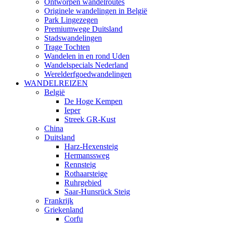
Ontworpen wandelroutes
Originele wandelingen in België
Park Lingezegen
Premiumwege Duitsland
Stadswandelingen
Trage Tochten
Wandelen in en rond Uden
Wandelspecials Nederland
Werelderfgoedwandelingen
WANDELREIZEN
België
De Hoge Kempen
Ieper
Streek GR-Kust
China
Duitsland
Harz-Hexensteig
Hermanssweg
Rennsteig
Rothaarsteige
Ruhrgebied
Saar-Hunsrück Steig
Frankrijk
Griekenland
Corfu