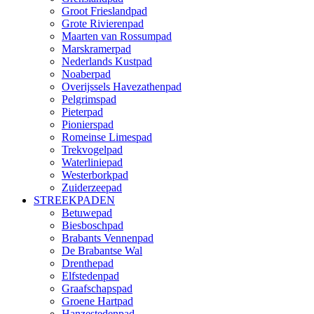
Groot Frieslandpad
Grote Rivierenpad
Maarten van Rossumpad
Marskramerpad
Nederlands Kustpad
Noaberpad
Overijssels Havezathenpad
Pelgrimspad
Pieterpad
Pionierspad
Romeinse Limespad
Trekvogelpad
Waterliniepad
Westerborkpad
Zuiderzeepad
STREEKPADEN
Betuwepad
Biesboschpad
Brabants Vennenpad
De Brabantse Wal
Drenthepad
Elfstedenpad
Graafschapspad
Groene Hartpad
Hanzestedenpad